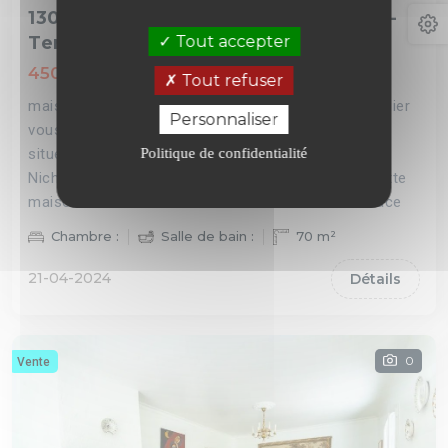
1300m2 - Travaux non-négligeables -
Terr
Tout accepter
450 000 €
Tout refuser
maison 4 pièces 13840 Rognes Mon Office Immobilier
Personnaliser
vous propose à la vente cette charmante maison
située dans un quartier résidentiel prisé de Rognes.
Politique de confidentialité
Nichée au cœur d'un cadre champêtre et calme, cette
maison fonctionnelle et lumineuse offre une surface
Chambre :
Salle de bain :
70 m²
21-04-2024
Détails
0
Vente