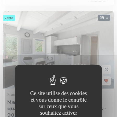
0
Vente
Ce site utilise des cookies
France
et vous donne le contrôle
Maison 4 pièces à vendre dans un
sur ceux que vous
quartier résidentiel prisé de Rognes -
Notification messagerie
souhaitez activer
90m2 habitables sur terrain de