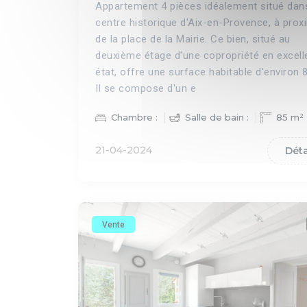
Appartement 4 pièces idéalement situé dans
centre historique d'Aix-en-Provence, à prox
de la place de la Mairie. Ce bien, situé au
deuxième étage d'une copropriété en excell
état, offre une surface habitable d'environ
Il se compose d'un e
Chambre :
Salle de bain :
85 m²
21-04-2024
Déta
Vente