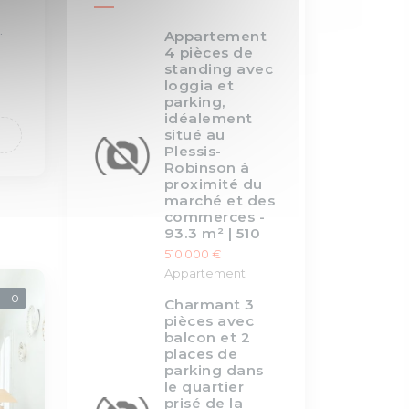
.
Appartement
4 pièces de
standing avec
loggia et
parking,
idéalement
situé au
Plessis-
Robinson à
proximité du
marché et des
commerces -
93.3 m² | 510
510 000 €
Appartement
0
Charmant 3
pièces avec
balcon et 2
places de
parking dans
le quartier
prisé de la