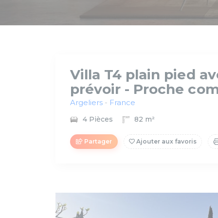
Villa T4 plain pied a
prévoir - Proche com
Argeliers
-
France
4 Pièces
82 m²
Partager
Ajouter aux favoris