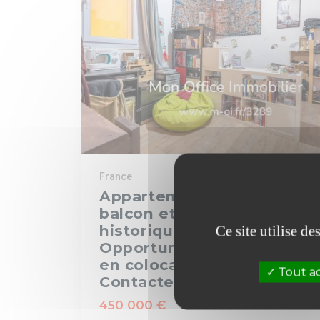
France
Appartement 4 pièces ave
balcon et patio, centre
historique d'Aix-en-Proven
Ce site utilise d
Opportunité d'investisse
en colocation étudiante.
Tout a
Contactez-nous !
450 000 €