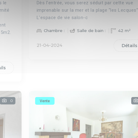
 le
Dès l'entrée, vous serez séduit par cette vue
imité
imprenable sur la mer et la plage "les Lecques"
L'espace de vie salon-c
ent
Chambre :
Salle de bain :
42 m²
 85m2.
21-04-2024
Détails
ils
0
Vente