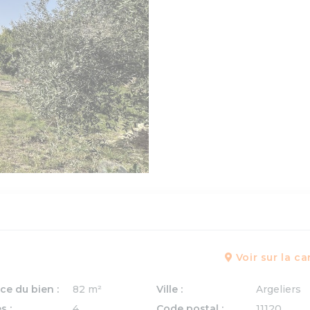
Voir sur la ca
ce du bien :
82 m²
Ville :
Argeliers
s :
4
Code postal :
11120