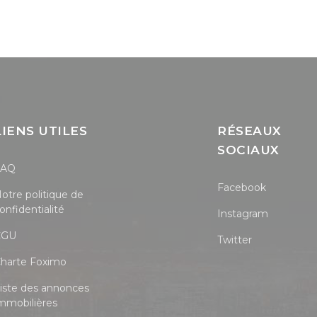
LIENS UTILES
RÉSEAUX
SOCIAUX
FAQ
Facebook
otre politique de
onfidentialité
Instagram
CGU
Twitter
harte Foximo
iste des annonces
mmobilières